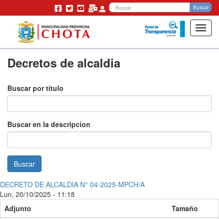
Bu
Buscar
Toggl
navig
Pasar
Decretos de alcaldia
al
contenido
principal
Buscar por título
Buscar en la descripcion
Buscar
DECRETO DE ALCALDIA N° 04-2025-MPCH/A
Lun, 20/10/2025 - 11:18
Adjunto
Tamaño