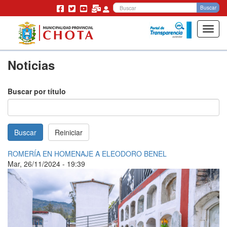
Bu
Buscar
Toggl
navig
Pasar
Noticias
al
contenido
principal
Buscar por título
Buscar
Reiniciar
ROMERÍA EN HOMENAJE A ELEODORO BENEL
Mar, 26/11/2024 - 19:39