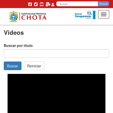
Bu
Buscar
Toggl
navig
Pasar
Videos
al
contenido
principal
Buscar por título
Buscar
Reiniciar
Paginación