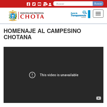
Bu
Buscar
Toggl
navig
Pasar
HOMENAJE AL CAMPESINO
al
contenido
CHOTANA
principal