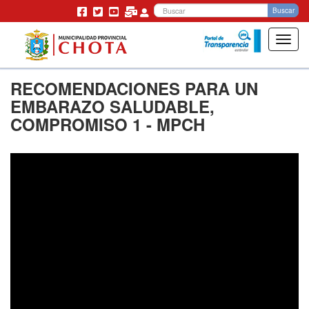
Bu
Buscar
Toggl
navig
Pasar
RECOMENDACIONES PARA UN
al
contenido
EMBARAZO SALUDABLE,
principal
COMPROMISO 1 - MPCH