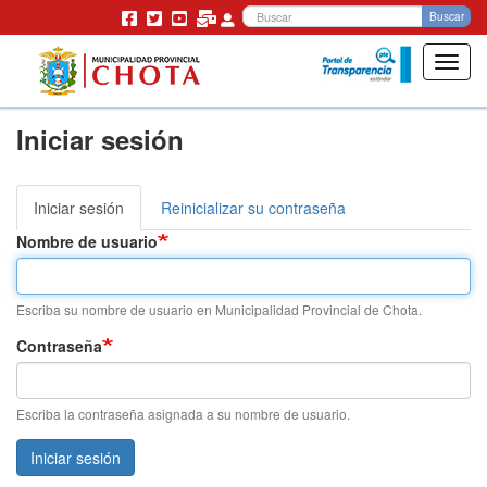
Bu
Buscar
Toggl
navig
Pasar
Iniciar sesión
al
contenido
principal
Iniciar sesión
(solapa
Reinicializar su contraseña
Solapas
activa)
Nombre de usuario
principales
Escriba su nombre de usuario en Municipalidad Provincial de Chota.
Contraseña
Escriba la contraseña asignada a su nombre de usuario.
Iniciar sesión