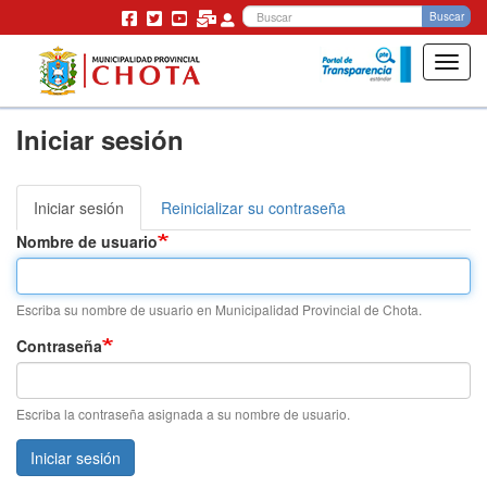
Bu
Buscar
Toggl
navig
Pasar
Iniciar sesión
al
contenido
principal
Iniciar sesión
(solapa
Reinicializar su contraseña
Solapas
activa)
Nombre de usuario
principales
Escriba su nombre de usuario en Municipalidad Provincial de Chota.
Contraseña
Escriba la contraseña asignada a su nombre de usuario.
Iniciar sesión