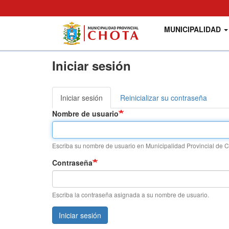
Main
User
MUNICIPALIDAD
navigation
account
menu
Pasar
Iniciar sesión
al
contenido
principal
Iniciar sesión
(solapa
Reinicializar su contraseña
Solapas
activa)
Nombre de usuario
principales
Escriba su nombre de usuario en Municipalidad Provincial de C
Contraseña
Escriba la contraseña asignada a su nombre de usuario.
Iniciar sesión