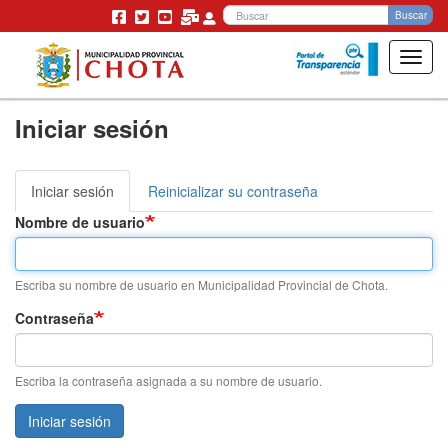
Bu
Buscar
Toggl
navig
Pasar
Iniciar sesión
al
contenido
principal
Iniciar sesión
(solapa
Reinicializar su contraseña
Solapas
activa)
Nombre de usuario
principales
Escriba su nombre de usuario en Municipalidad Provincial de Chota.
Contraseña
Escriba la contraseña asignada a su nombre de usuario.
Iniciar sesión