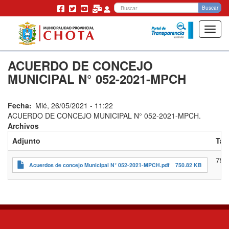
Bu
Buscar
Toggl
navig
Pasar
ACUERDO DE CONCEJO
al
contenido
MUNICIPAL N° 052-2021-MPCH
principal
Fecha
Mié, 26/05/2021 - 11:22
ACUERDO DE CONCEJO MUNICIPAL N° 052-2021-MPCH.
Archivos
Adjunto
Ta
750
Acuerdos de concejo Municipal N° 052-2021-MPCH.pdf
750.82 KB