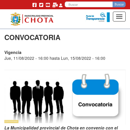
Bu
Buscar
Toggl
navig
Pasar
CONVOCATORIA
al
contenido
principal
Vigencia
Jue, 11/08/2022 - 16:00
hasta
Lun, 15/08/2022 - 16:00
La Municipalidad provincial de Chota en convenio con el