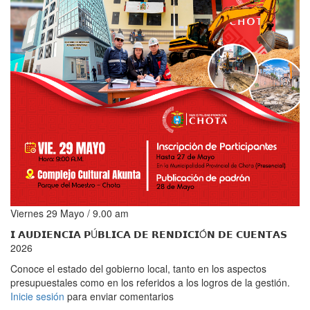
Viernes 29 Mayo / 9.00 am
𝗜 𝗔𝗨𝗗𝗜𝗘𝗡𝗖𝗜𝗔 𝗣Ú𝗕𝗟𝗜𝗖𝗔 𝗗𝗘 𝗥𝗘𝗡𝗗𝗜𝗖𝗜Ó𝗡 𝗗𝗘 𝗖𝗨𝗘𝗡𝗧𝗔𝗦
2026
Conoce el estado del gobierno local, tanto en los aspectos
presupuestales como en los referidos a los logros de la gestión.
Inicie sesión
para enviar comentarios