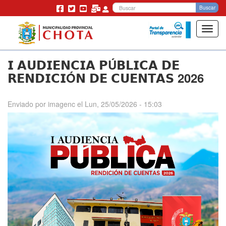
Bu
Buscar
Toggl
navig
Pasar
𝗜 𝗔𝗨𝗗𝗜𝗘𝗡𝗖𝗜𝗔 𝗣Ú𝗕𝗟𝗜𝗖𝗔 𝗗𝗘
al
contenido
𝗥𝗘𝗡𝗗𝗜𝗖𝗜Ó𝗡 𝗗𝗘 𝗖𝗨𝗘𝗡𝗧𝗔𝗦 2026
principal
Enviado por
imagenc
el
Lun, 25/05/2026 - 15:03