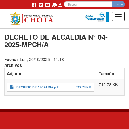
Bu
Buscar
Toggl
navig
Pasar
DECRETO DE ALCALDIA N° 04-
al
contenido
2025-MPCH/A
principal
Fecha
Lun, 20/10/2025 - 11:18
Archivos
Adjunto
Tamaño
712.78 KB
DECRETO DE ALCALDIA.pdf
712.78 KB