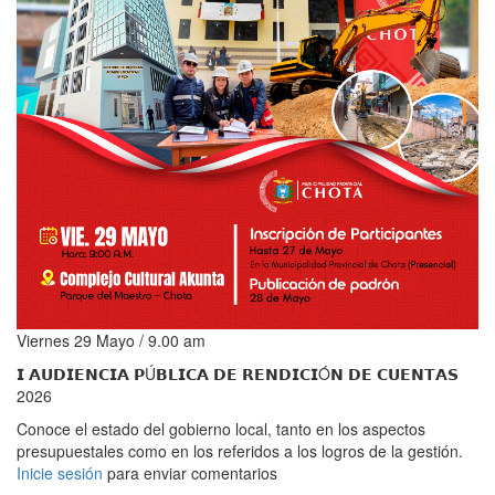
Viernes 29 Mayo / 9.00 am
𝗜 𝗔𝗨𝗗𝗜𝗘𝗡𝗖𝗜𝗔 𝗣Ú𝗕𝗟𝗜𝗖𝗔 𝗗𝗘 𝗥𝗘𝗡𝗗𝗜𝗖𝗜Ó𝗡 𝗗𝗘 𝗖𝗨𝗘𝗡𝗧𝗔𝗦
2026
Conoce el estado del gobierno local, tanto en los aspectos
presupuestales como en los referidos a los logros de la gestión.
Inicie sesión
para enviar comentarios