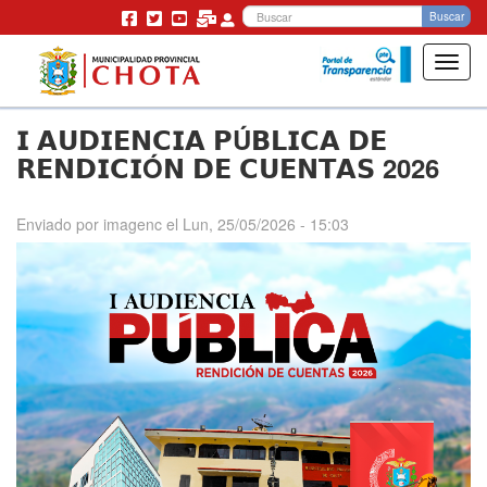
Bu
Buscar
Toggl
navig
Pasar
𝗜 𝗔𝗨𝗗𝗜𝗘𝗡𝗖𝗜𝗔 𝗣Ú𝗕𝗟𝗜𝗖𝗔 𝗗𝗘
al
contenido
𝗥𝗘𝗡𝗗𝗜𝗖𝗜Ó𝗡 𝗗𝗘 𝗖𝗨𝗘𝗡𝗧𝗔𝗦 2026
principal
Enviado por
imagenc
el
Lun, 25/05/2026 - 15:03