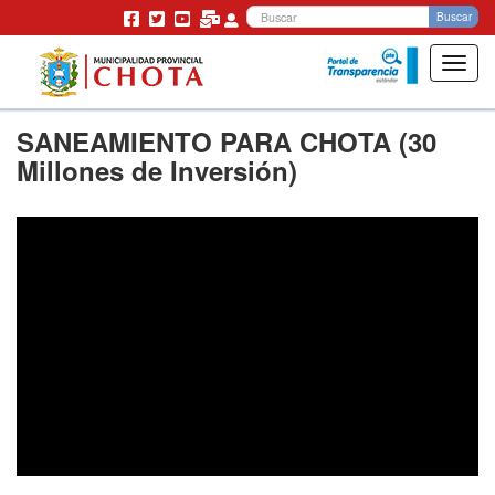
Bu
Buscar
Toggl
navig
Pasar
SANEAMIENTO PARA CHOTA (30
al
contenido
Millones de Inversión)
principal