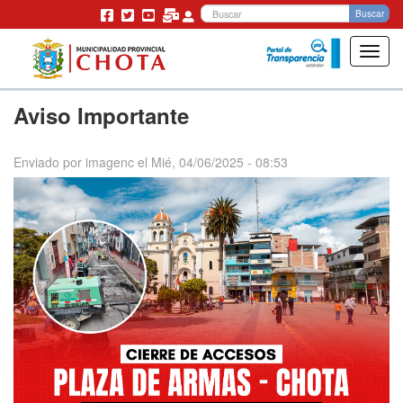
Bu
Buscar
Toggl
navig
Pasar
Aviso Importante
al
contenido
principal
Enviado por
imagenc
el
Mié, 04/06/2025 - 08:53