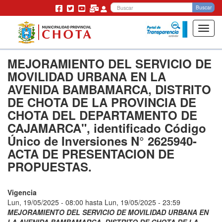
Bu
Buscar
Toggl
navig
Pasar
MEJORAMIENTO DEL SERVICIO DE
al
contenido
MOVILIDAD URBANA EN LA
principal
AVENIDA BAMBAMARCA, DISTRITO
DE CHOTA DE LA PROVINCIA DE
CHOTA DEL DEPARTAMENTO DE
CAJAMARCA", identificado Código
Único de Inversiones N° 2625940-
ACTA DE PRESENTACION DE
PROPUESTAS.
Vigencia
Lun, 19/05/2025 - 08:00
hasta
Lun, 19/05/2025 - 23:59
MEJORAMIENTO DEL SERVICIO DE MOVILIDAD URBANA EN