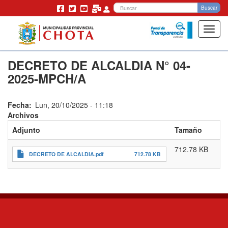
Bu
Buscar
Toggl
navig
Pasar
DECRETO DE ALCALDIA N° 04-
al
contenido
2025-MPCH/A
principal
Fecha
Lun, 20/10/2025 - 11:18
Archivos
Adjunto
Tamaño
712.78 KB
DECRETO DE ALCALDIA.pdf
712.78 KB