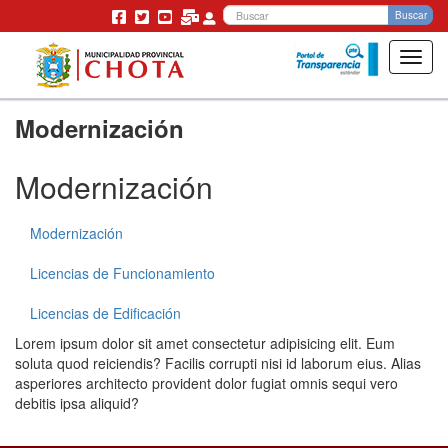
Bu
Buscar
Toggl
navig
Pasar
Modernización
al
contenido
principal
Modernización
Modernización
Licencias de Funcionamiento
Licencias de Edificación
Lorem ipsum dolor sit amet consectetur adipisicing elit. Eum
soluta quod reiciendis? Facilis corrupti nisi id laborum eius. Alias
asperiores architecto provident dolor fugiat omnis sequi vero
debitis ipsa aliquid?