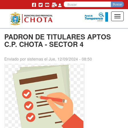
Bu
Buscar
Toggl
navig
Pasar
PADRON DE TITULARES APTOS
al
contenido
C.P. CHOTA - SECTOR 4
principal
Enviado por
sistemas
el
Jue, 12/09/2024 - 08:50