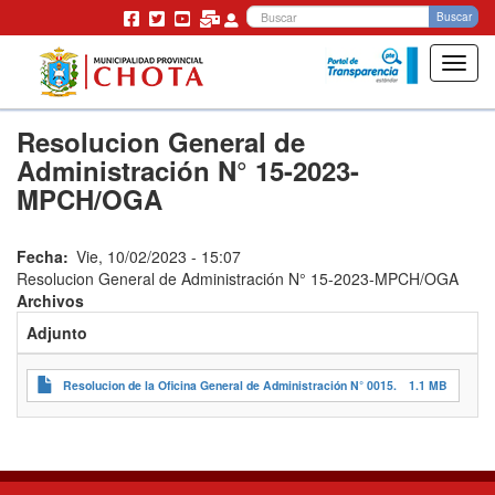
Bu
Buscar
Toggl
navig
Pasar
Resolucion General de
al
contenido
Administración N° 15-2023-
principal
MPCH/OGA
Fecha
Vie, 10/02/2023 - 15:07
Resolucion General de Administración N° 15-2023-MPCH/OGA
Archivos
Adjunto
T
1.
Resolucion de la Oficina General de Administración N° 0015.
1.1 MB