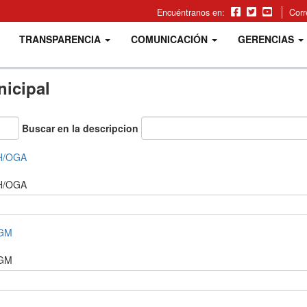
Encuéntranos en:
Cor
TRANSPARENCIA
COMUNICACIÓN
GERENCIAS
icipal
Buscar en la descripcion
CH/OGA
CH/OGA
 GM
 GM