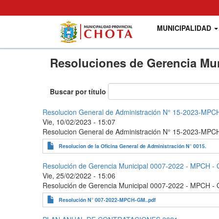
Main
User
MUNICIPALIDAD
navigation
account
menu
Pasar
Resoluciones de Gerencia Mun
al
contenido
principal
Buscar por título
Resolucion General de Administración N° 15-2023-MP
Vie, 10/02/2023 - 15:07
Resolucion General de Administración N° 15-2023-MP
Resolucion de la Oficina General de Administración N° 0015.
Resolución de Gerencia Municipal 0007-2022 - MPCH -
Vie, 25/02/2022 - 15:06
Resolución de Gerencia Municipal 0007-2022 - MPCH -
Resolución N° 007-2022-MPCH-GM..pdf