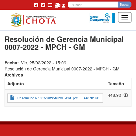
Bu
Buscar
Toggl
navig
Pasar
Resolución de Gerencia Municipal
al
contenido
0007-2022 - MPCH - GM
principal
Fecha
Vie, 25/02/2022 - 15:06
Resolución de Gerencia Municipal 0007-2022 - MPCH - GM
Archivos
Adjunto
Tamaño
448.92 KB
Resolución N° 007-2022-MPCH-GM..pdf
448.92 KB