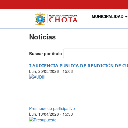
Main
User
MUNICIPALIDAD
navigation
account
menu
Pasar
Noticias
al
contenido
principal
Buscar por título
𝗜 𝗔𝗨𝗗𝗜𝗘𝗡𝗖𝗜𝗔 𝗣Ú𝗕𝗟𝗜𝗖𝗔 𝗗𝗘 𝗥𝗘𝗡𝗗𝗜𝗖𝗜Ó𝗡 𝗗𝗘 
Lun, 25/05/2026 - 15:03
Presupuesto participativo
Lun, 13/04/2026 - 15:33