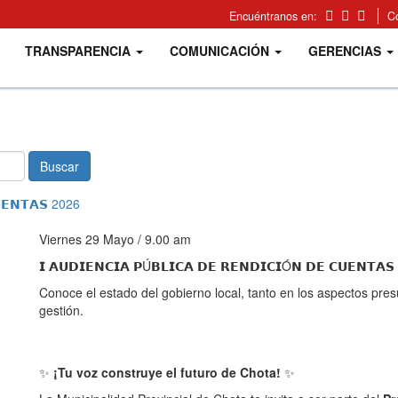
Encuéntranos en:
C
TRANSPARENCIA
COMUNICACIÓN
GERENCIAS
Buscar
𝗨𝗘𝗡𝗧𝗔𝗦 2026
Viernes 29 Mayo / 9.00 am
𝗜 𝗔𝗨𝗗𝗜𝗘𝗡𝗖𝗜𝗔 𝗣Ú𝗕𝗟𝗜𝗖𝗔 𝗗𝗘 𝗥𝗘𝗡𝗗𝗜𝗖𝗜Ó𝗡 𝗗𝗘 𝗖𝗨𝗘𝗡𝗧𝗔
Conoce el estado del gobierno local, tanto en los aspectos pres
gestión.
✨
¡Tu voz construye el futuro de Chota!
✨