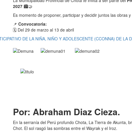
La Municipalidad Provincial de Chota te invita a ser parte del
Pr
2027
🏙️🤝
Es momento de proponer, participar y decidir juntos las obras y
📌
Convocatoria:
🗓️ Del 29 de marzo al 13 de abril
IPATIVO DE LA NIÑA, NIÑO Y ADOLESCENTE (CCONNA) DE LA 
Por: Abraham Diaz Cieza.
En la serranía del Perú profundo Chota, La Tierra de Akunta, br
Chot. El sol rasgó las sombras entre el Wayrak y el Iroz.