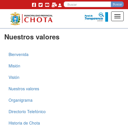
Bu
Buscar
Toggl
navig
Pasar
Nuestros valores
al
contenido
principal
Bienvenida
Municipalidad
Misión
Visión
Nuestros valores
Organigrama
Directorio Telefónico
Historia de Chota