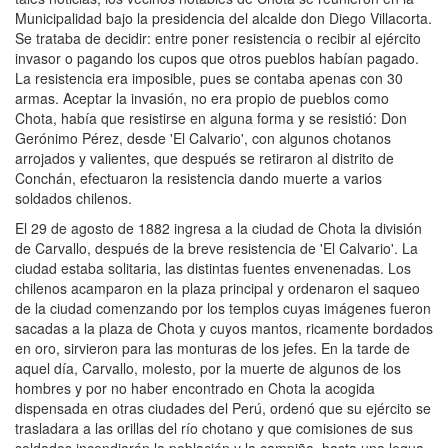
Municipalidad bajo la presidencia del alcalde don Diego Villacorta.
Se trataba de decidir: entre poner resistencia o recibir al ejército
invasor o pagando los cupos que otros pueblos habían pagado.
La resistencia era imposible, pues se contaba apenas con 30
armas. Aceptar la invasión, no era propio de pueblos como
Chota, había que resistirse en alguna forma y se resistió: Don
Gerónimo Pérez, desde 'El Calvario', con algunos chotanos
arrojados y valientes, que después se retiraron al distrito de
Conchán, efectuaron la resistencia dando muerte a varios
soldados chilenos.
El 29 de agosto de 1882 ingresa a la ciudad de Chota la división
de Carvallo, después de la breve resistencia de 'El Calvario'. La
ciudad estaba solitaria, las distintas fuentes envenenadas. Los
chilenos acamparon en la plaza principal y ordenaron el saqueo
de la ciudad comenzando por los templos cuyas imágenes fueron
sacadas a la plaza de Chota y cuyos mantos, ricamente bordados
en oro, sirvieron para las monturas de los jefes. En la tarde de
aquel día, Carvallo, molesto, por la muerte de algunos de los
hombres y por no haber encontrado en Chota la acogida
dispensada en otras ciudades del Perú, ordenó que su ejército se
trasladara a las orillas del río chotano y que comisiones de sus