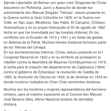
Ejército Libertador de Bolívar con quien creó 'Dragones de Chota'
estuvieron en Pichincha, Junín y Ayacucho de donde fue
sobreviviente don Manuel Delgado 'Tishcao'; estuvo presente en
la Guerra contra la Gran Colombia en 1829; en la Guerra con
Chile, en San Juan, Miraflores, San Pablo, El Cárcamo, Chiclayo,
Huamachuco y en su propio holocausto el 30 de agosto de 1882
fecha en que fue incendiada por las huestes chilenas; En los
conflictos con el Ecuador de 1910 y 1941 y en todas las gestas
en defensa de la Patria. Muchos héroes chotanos formaron parte
de los 'Héroes del Cénepa'.
En los acontecimientos internos, Chota, estuvo presente en el I
Congreso Nacional en 1822 y en su territorio se produjeron la
rebelión contra la Asamblea de Mayores Contribuyentes en 1919,
la lucha para la creación del departamento de Cajamarca (1854)
contra el gobierno de Echenique; la revolución de Castilla de
1855, la revolución de Osores en 1924; la de Jiménez en 1933 en
donde murieron fusilados en Chan Chan eminentes chotanos.
Muchos son los hombres y mujeres representativos del heroísmo
chotano, pero el máximo exponente es el Coronel don Manuel
José Becerra Silva, Héroe Nacional símbolo de identidad
chotana.