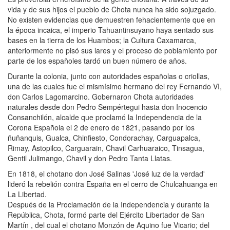
vida y de sus hijos el pueblo de Chota nunca ha sido sojuzgado.
No existen evidencias que demuestren fehacientemente que en
la época incaica, el imperio Tahuantinsuyano haya sentado sus
bases en la tierra de los Huambos; la Cultura Caxamarca,
anteriormente no pisó sus lares y el proceso de poblamiento por
parte de los españoles tardó un buen número de años.
Durante la colonia, junto con autoridades españolas o criollas,
una de las cuales fue el mismísimo hermano del rey Fernando VI,
don Carlos Lagomarcino. Gobernaron Chota autoridades
naturales desde don Pedro Sempértegui hasta don Inocencio
Consanchilón, alcalde que proclamó la Independencia de la
Corona Española el 2 de enero de 1821, pasando por los
ñuñanquis, Gualca, Chinfiesto, Condorachay, Carguapalca,
Rimay, Astopilco, Carguarain, Chavil Carhuaraico, Tinsagua,
Gentil Julimango, Chavil y don Pedro Tanta Llatas.
En 1818, el chotano don José Salinas 'José luz de la verdad'
lideró la rebelión contra España en el cerro de Chulcahuanga en
La Libertad.
Después de la Proclamación de la Independencia y durante la
República, Chota, formó parte del Ejército Libertador de San
Martín , del cual el chotano Monzón de Aquino fue Vicario; del