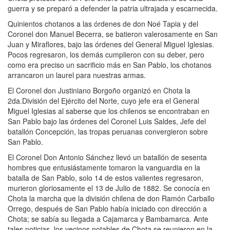
guerra y se preparó a defender la patria ultrajada y escarnecida.
Quinientos chotanos a las órdenes de don Noé Tapia y del
Coronel don Manuel Becerra, se batieron valerosamente en San
Juan y Miraflores, bajo las órdenes del General Miguel Iglesias.
Pocos regresaron, los demás cumplieron con su deber, pero
como era preciso un sacrificio más en San Pablo, los chotanos
arrancaron un laurel para nuestras armas.
El Coronel don Justiniano Borgoño organizó en Chota la
2da.División del Ejército del Norte, cuyo jefe era el General
Miguel Iglesias al saberse que los chilenos se encontraban en
San Pablo bajo las órdenes del Coronel Luis Saldes, Jefe del
batallón Concepción, las tropas peruanas convergieron sobre
San Pablo.
El Coronel Don Antonio Sánchez llevó un batallón de sesenta
hombres que entusiástamente tomaron la vanguardia en la
batalla de San Pablo, solo 14 de estos valientes regresaron,
murieron gloriosamente el 13 de Julio de 1882. Se conocía en
Chota la marcha que la división chilena de don Ramón Carballo
Orrego, después de San Pablo había iniciado con dirección a
Chota; se sabía su llegada a Cajamarca y Bambamarca. Ante
tales noticias, los vecinos notables de Chota se reunieron en la