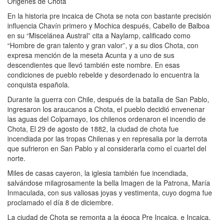
Origenes de Chota
En la historia pre incaica de Chota se nota con bastante precisión
influencia Chavín primero y Mochica después, Cabello de Balboa
en su “Miscelánea Austral” cita a Naylamp, calificado como
“Hombre de gran talento y gran valor”, y a su dios Chota, con
expresa mención de la meseta Acunta y a uno de sus
descendientes que llevó también este nombre. En esas
condiciones de pueblo rebelde y desordenado lo encuentra la
conquista española.
Durante la guerra con Chile, después de la batalla de San Pablo,
ingresaron los araucanos a Chota, el pueblo decidió envenenar
las aguas del Colpamayo, los chilenos ordenaron el incendio de
Chota, El 29 de agosto de 1882, la ciudad de chota fue
incendiada por las tropas Chilenas y en represalia por la derrota
que sufrieron en San Pablo y al considerarla como el cuartel del
norte.
Miles de casas cayeron, la iglesia también fue incendiada,
salvándose milagrosamente la bella Imagen de la Patrona, María
Inmaculada, con sus valiosas joyas y vestimenta, cuyo dogma fue
proclamado el día 8 de diciembre.
La ciudad de Chota se remonta a la época Pre Incaica, e Incaica,