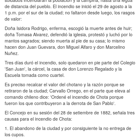
soldados incendiarán la población y la campiña, hasta una legua
de distancia del pueblo. El incendio se inició el 29 de agosto a la
1 p.m. por el sur de la ciudad; no faltaron desde luego, los rasgos
de valor:
Doña Isidora Rodrigo, enferma, escogió la muerte antes de huir;
doña Tomasa Alvarez, defendió la iglesia, protestó y luchó por lo
mantos sagrados; siendo muerta al pie de su casa; lo mismo
hacen don Juan Guevara, don Miguel Alfaro y don Marcelino
Nuñez.
Tres días duró el incendio, solo quedaron en pie parte del Colegio
'San Juan', la cárcel, la casa de don Lorenzo Regalado y la
Escuela tomada como cuartel.
Es preciso recalcar el valor del chotano y la razón porque se
retiraron de la ciudad; Carvallo Orrego, en el parte que eleva al
comando chileno dice: 'Ordené el incendio de Chota porque
fueron los que contribuyeron a la derrota de San Pablo'.
El Concejo en su sesión del 28 de setiembre de 1882, señala tres
causas para el incendio de Chota:
1. El abandono de la ciudad y por consiguiente la no entrega de
los cupos.