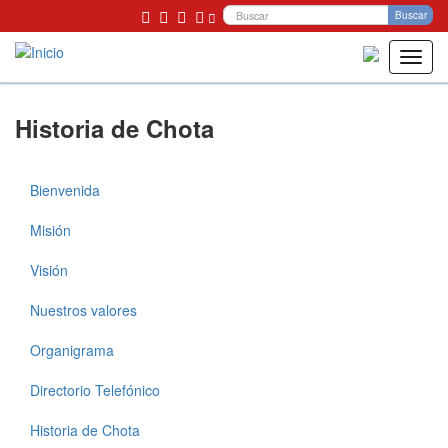
Bu
Buscar
Toggl
navig
Pasar
Historia de Chota
al
contenido
principal
Bienvenida
Municipalidad
Misión
Visión
Nuestros valores
Organigrama
Directorio Telefónico
Historia de Chota