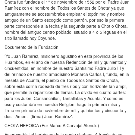
Chota fue fundada el 1° de noviembre de 1552 por el Padre Juan
Ramírez con el nombre de 'Todos los Santos de Chota' ya que
antiguamente se acostumbraba emplear el topónimo y nombre
antiguo de un Santo escogido como patrón, por eso la primera
parte corresponde a la fecha y la segunda parte a Chot o Chota,
nombre del antiguo centro poblado, situado a 4 o 5 leguas en el
sitio llamado hoy Coyunde.
Documento de la Fundación
'Yo Juan Ramírez, misionero agustino en esta provincia de los
Huambos, en el año de nuestra Redención de mil y quinientos y
cincuentidos, en nombre de nuestro Santísimo Padre Julio III y
del reinado de nuestro amadísimo Monarca Carlos I, fundo, en la
meseta de Acunta, el pueblo de Todos los Santos de Chota,
sobre esta colina rodeada de tres ríos y con horizonte tan ampli,
que permite la repartición de tierras. La divido en cuatro partes:
para los Julón, Consanchilón, Tantallatas y Acunta. Y como es
uso y costumbre en nuestra Religión, hago la primera misa y
firmo en primero de noviembre de mil y quinientos y cincuenta y
dos. -Amén.- (firma) Juan Ramírez'.
CHOTA HEROICA (Por Marco A.Carvajal Atencio)
Es proverbial el heroísmo de la gente chotana. A través de su