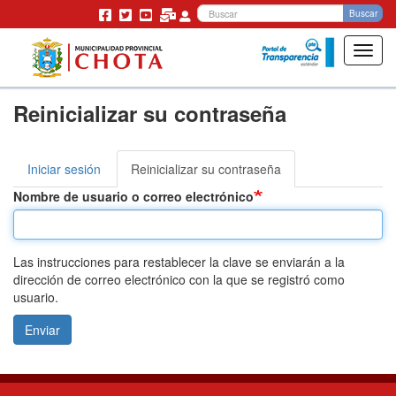
Bu
Buscar
Toggl
navig
Pasar
Reinicializar su contraseña
al
contenido
principal
Iniciar sesión
Reinicializar su contraseña
(solapa
Solapas
activa)
Nombre de usuario o correo electrónico
principales
Las instrucciones para restablecer la clave se enviarán a la
dirección de correo electrónico con la que se registró como
usuario.
Enviar