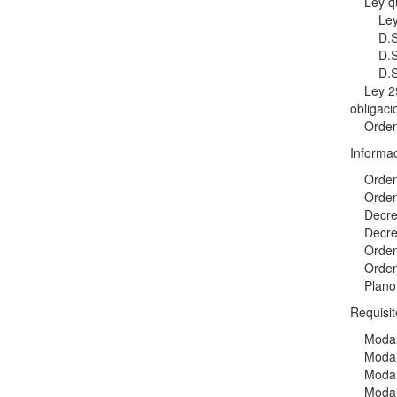
Ley que
Ley Nº 
D.S. Nº
D.S. Nº
D.S. Nº
Ley 2956
obligaci
Ordenan
Informac
Ordenan
Ordenanz
Decreto
Decreto
Ordenan
Ordenan
Plano d
Requisit
Modali
Modali
Modalid
Modali