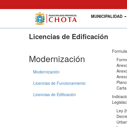
Main
User
MUNICIPALIDAD
navigation
account
menu
Pasar
Licencias de Edificación
al
contenido
principal
Formular
Modernización
Formula
Anexo A
Anexo B
Modernización
Anexo D
Plano 
Licencias de Funcionamiento
Carta d
Licencias de Edificación
Indicaci
Legislac
Ley 290
Decreto
Urbanas