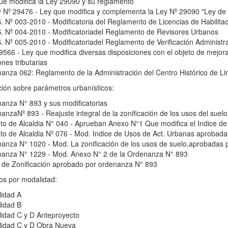
 modifica la Ley 29090 y su reglamento
29476 - Ley que modifica y complementa la Ley Nº 29090 "Ley de Reg
 003-2010 - Modificatoria del Reglamento de Licencias de Habilitaci
 004-2010 - Modificatoriadel Reglamento de Revisores Urbanos
 005-2010 - Modificatoriadel Reglamento de Verificación Administrat
6 - Ley que modifica diversas disposiciones con el objeto de mejorar e
ones tributarias
za 062: Reglamento de la Administración del Centro Histórico de L
ión sobre parámetros urbanísticos:
za N° 893 y sus modificatorias
aNº 893 - Reajuste integral de la zonificación de los usos del suel
 de Alcaldia N° 040 - Aprueban Anexo N°1 Que modifica el Indice d
 de Alcaldia Nº 076 - Mod. Indice de Usos de Act. Urbanas aprobad
za N° 1020 - Mod. La zonificación de los usos de suelo,aprobadas
za N° 1229 - Mod. Anexo N° 2 de la Ordenanza N° 893
e Zonificación aprobado por ordenanza N° 893
os por modalidad:
dad A
dad B
ad C y D Anteproyecto
dad C y D Obra Nueva