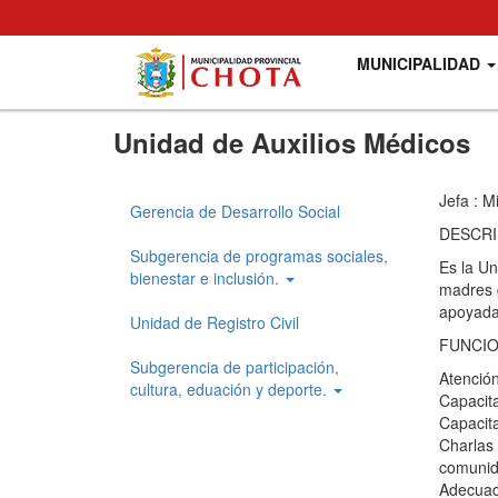
Main
User
MUNICIPALIDAD
navigation
account
menu
Pasar
Unidad de Auxilios Médicos
al
contenido
principal
Jefa : M
Gerencia de Desarrollo Social
Gerencia
DESCRI
Desarrollo
Subgerencia de programas sociales,
Es la Un
bienestar e inclusión.
madres g
Social
apoyadas
Unidad de Registro Civil
FUNCI
Subgerencia de participación,
Atención
cultura, eduación y deporte.
Capacita
Capacit
Charlas 
comunid
Adecuada