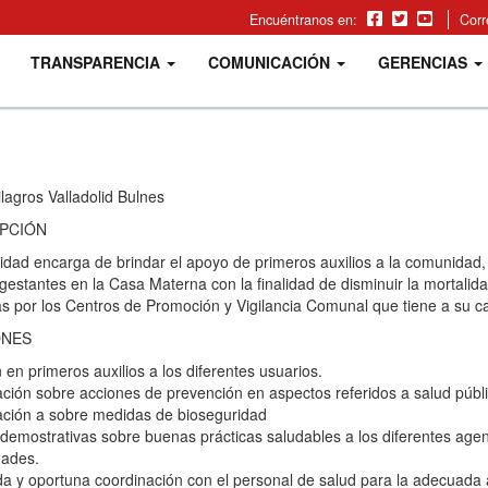
Encuéntranos en:
Cor
TRANSPARENCIA
COMUNICACIÓN
GERENCIAS
ilagros Valladolid Bulnes
PCIÓN
idad encarga de brindar el apoyo de primeros auxilios a la comunidad,
estantes en la Casa Materna con la finalidad de disminuir la mortalidad
 por los Centros de Promoción y Vigilancia Comunal que tiene a su ca
ONES
 en primeros auxilios a los diferentes usuarios.
ción sobre acciones de prevención en aspectos referidos a salud públi
ación a sobre medidas de bioseguridad
demostrativas sobre buenas prácticas saludables a los diferentes agent
ades.
 y oportuna coordinación con el personal de salud para la adecuada a