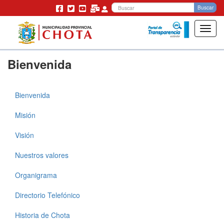
Bu
Buscar
Toggl
navig
Pasar
Bienvenida
al
contenido
principal
Bienvenida
Municipalidad
Misión
Visión
Nuestros valores
Organigrama
Directorio Telefónico
Historia de Chota