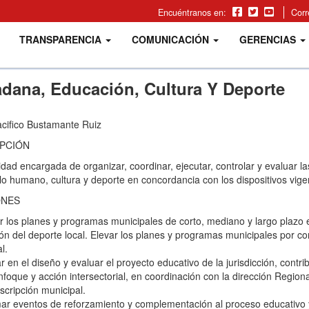
Encuéntranos en:
Cor
TRANSPARENCIA
COMUNICACIÓN
GERENCIAS
adana, Educación, Cultura Y Deporte
acifico Bustamante Ruiz
PCIÓN
idad encargada de organizar, coordinar, ejecutar, controlar y evaluar la
lo humano, cultura y deporte en concordancia con los dispositivos vige
ONES
 los planes y programas municipales de corto, mediano y largo plazo en
n del deporte local. Elevar los planes y programas municipales por co
l.
ar en el diseño y evaluar el proyecto educativo de la jurisdicción, contr
nfoque y acción intersectorial, en coordinación con la dirección Regio
nscripción municipal.
r eventos de reforzamiento y complementación al proceso educativo y