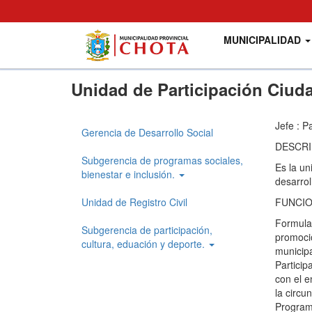
Main
User
MUNICIPALIDAD
navigation
account
menu
Pasar
Unidad de Participación Ciud
al
contenido
principal
Jefe : P
Gerencia de Desarrollo Social
Gerencia
DESCRI
Desarrollo
Subgerencia de programas sociales,
Es la un
bienestar e inclusión.
desarrol
Social
Unidad de Registro Civil
FUNCI
Formular
Subgerencia de participación,
promoció
cultura, eduación y deporte.
municipa
Particip
con el e
la circu
Programa