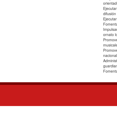
orientad
Ejecutar
difusión
Ejecutar 
Fomentar
Impulsar
ornato l
Promover
musicale
Promover
nacional
Administ
guardian
Fomentar