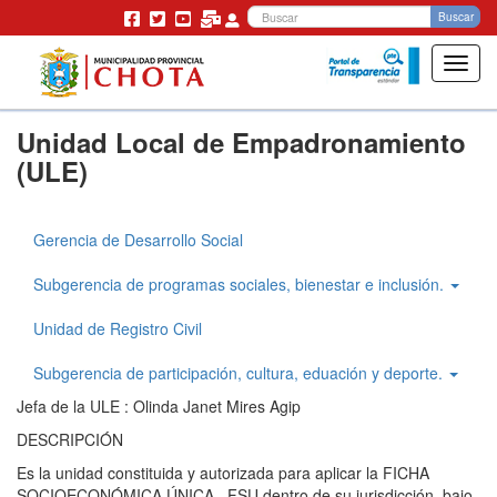
Bu
Buscar
Toggl
navig
Pasar
Unidad Local de Empadronamiento
al
contenido
(ULE)
principal
Gerencia de Desarrollo Social
Gerencia
Desarrollo
Subgerencia de programas sociales, bienestar e inclusión.
Social
Unidad de Registro Civil
Subgerencia de participación, cultura, eduación y deporte.
Jefa de la ULE : Olinda Janet Mires Agip
DESCRIPCIÓN
Es la unidad constituida y autorizada para aplicar la FICHA
SOCIOECONÓMICA ÚNICA –FSU dentro de su jurisdicción, bajo