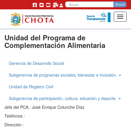
Bu
Buscar
Toggl
navig
Pasar
Unidad del Programa de
al
contenido
Complementación Alimentaria
principal
Gerencia de Desarrollo Social
Gerencia
Desarrollo
Subgerencia de programas sociales, bienestar e inclusión.
Social
Unidad de Registro Civil
Subgerencia de participación, cultura, eduación y deporte.
Jefe del PCA : José Enrique Colunche Díaz
Teléfonos :
Dirección :