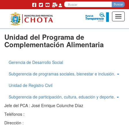
Bu
Buscar
Toggl
navig
Pasar
Unidad del Programa de
al
contenido
Complementación Alimentaria
principal
Gerencia de Desarrollo Social
Gerencia
Desarrollo
Subgerencia de programas sociales, bienestar e inclusión.
Social
Unidad de Registro Civil
Subgerencia de participación, cultura, eduación y deporte.
Jefe del PCA : José Enrique Colunche Díaz
Teléfonos :
Dirección :