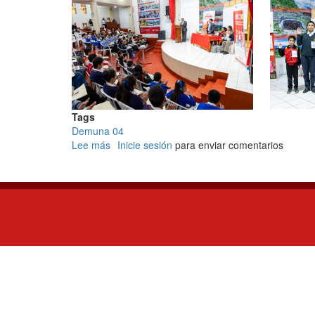
Tags
Demuna 04
Lee más
sobre
Inicie sesión
para enviar comentarios
CONFORMAMOS
EL
CONSEJO
CONSULTIVO
Y
PARTICIPATIVO
DE
LA
NIÑA,
NIÑO
Y
ADOLESCENTE