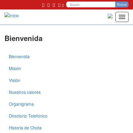
Bu
Buscar
Toggl
navig
Pasar
Bienvenida
al
contenido
principal
Bienvenida
Municipalidad
Misión
Visión
Nuestros valores
Organigrama
Directorio Telefónico
Historia de Chota