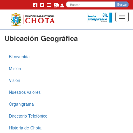
Bu
Buscar
Toggl
navig
Pasar
Ubicación Geográfica
al
contenido
principal
Bienvenida
Municipalidad
Misión
Visión
Nuestros valores
Organigrama
Directorio Telefónico
Historia de Chota