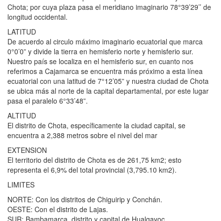
Chota; por cuya plaza pasa el meridiano imaginario 78°39’29’’ de
longitud occidental.
LATITUD
De acuerdo al circulo máximo imaginario ecuatorial que marca
0°0’0” y divide la tierra en hemisferio norte y hemisferio sur.
Nuestro país se localiza en el hemisferio sur, en cuanto nos
referimos a Cajamarca se encuentra más próximo a esta línea
ecuatorial con una latitud de 7°12’05” y nuestra ciudad de Chota
se ubica más al norte de la capital departamental, por este lugar
pasa el paralelo 6°33’48”.
ALTITUD
El distrito de Chota, específicamente la ciudad capital, se
encuentra a 2,388 metros sobre el nivel del mar
EXTENSION
El territorio del distrito de Chota es de 261,75 km2; esto
representa el 6,9% del total provincial (3,795.10 km2).
LIMITES
NORTE: Con los distritos de Chiguirip y Conchán.
OESTE: Con el distrito de Lajas.
SUR: Bambamarca, distrito y capital de Hualgayoc.